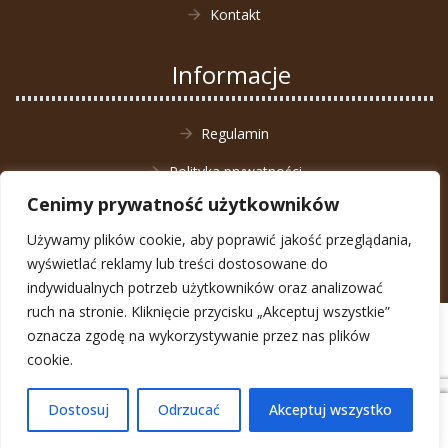
Kontakt
Informacje
Regulamin
Polityka prywatności
Cenimy prywatność użytkowników
Zwrot towaru
Używamy plików cookie, aby poprawić jakość przeglądania,
wyświetlać reklamy lub treści dostosowane do
indywidualnych potrzeb użytkowników oraz analizować
ruch na stronie. Kliknięcie przycisku „Akceptuj wszystkie”
© Animal4You 2026
oznacza zgodę na wykorzystywanie przez nas plików
Zarejestruj się
cookie.
Dostosuj
Odrzucać
Akceptuj wszystko
0