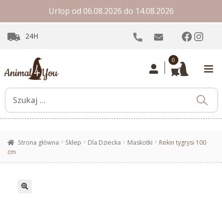
Urlop od 06.08.2026 do 14.08.2026
Facebo
Inst
24H
0
Strona główna
Sklep
Dla Dziecka
Maskotki
Rekin tygrysi 100
cm