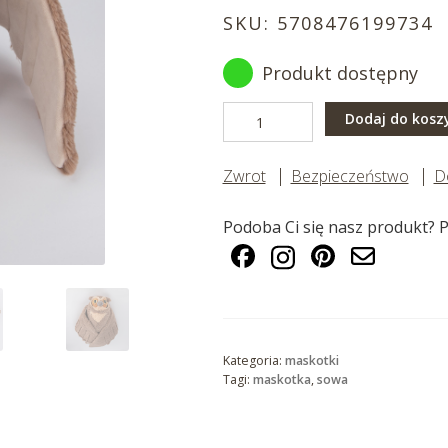
SKU:
5708476199734
Produkt dostępny
ilość
Dodaj do kosz
Sowa
40
Zwrot
Bezpieczeństwo
D
cm
Podoba Ci się nasz produkt? P
Kategoria:
maskotki
Tagi:
maskotka
,
sowa