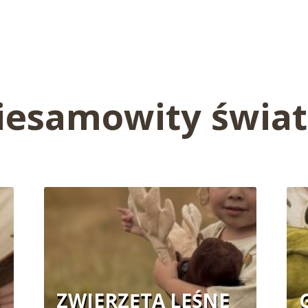
iesamowity świat
ZWIERZĘTA LEŚNE