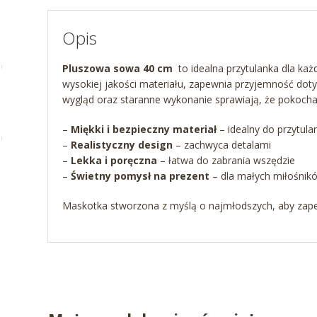
Opis
Pluszowa sowa 40 cm
to idealna przytulanka dla ka
wysokiej jakości materiału, zapewnia przyjemność doty
wygląd oraz staranne wykonanie sprawiają, że pokochają 
–
Miękki i bezpieczny materiał
– idealny do przytula
–
Realistyczny design
– zachwyca detalami
–
Lekka i poręczna
– łatwa do zabrania wszędzie
–
Ś
wietny pomysł na prezent
– dla małych miłośnik
Maskotka stworzona z myślą o najmłodszych, aby zape