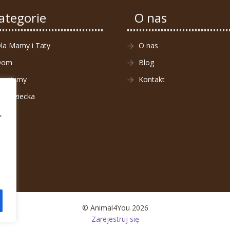
ategorie
O nas
la Mamy i Taty
O nas
Dom
Blog
ostiumy
Kontakt
la Dziecka
,
© Animal4You 2026
Zarejestruj się