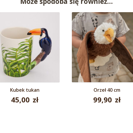
Może spodoba się również…
Kubek tukan
Orzeł 40 cm
45,00
zł
99,90
zł