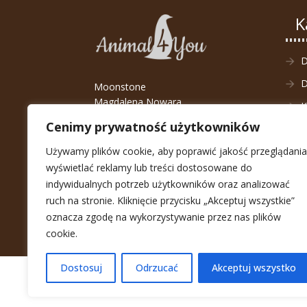
K
D
Moonstone
Magdalena Nowara
K
ul. Kozanowska 45,
Cenimy prywatność użytkowników
D
54-152 Wrocław
NIP: 8942540657
Używamy plików cookie, aby poprawić jakość przeglądania
wyświetlać reklamy lub treści dostosowane do
E-mail:
sklep@animal4you.pl
indywidualnych potrzeb użytkowników oraz analizować
Telefon:
+48 790 650 790
ruch na stronie. Kliknięcie przycisku „Akceptuj wszystkie”
oznacza zgodę na wykorzystywanie przez nas plików
cookie.
Dostosuj
Odrzucać
Akceptuj wszystko