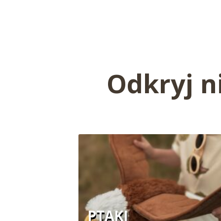
Odkryj n
PTAKI