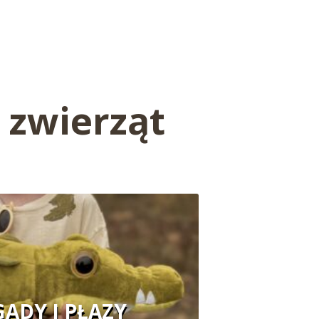
 zwierząt
GADY I PŁAZY