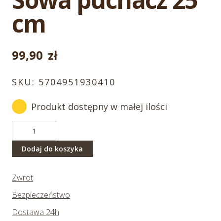
cm
99,90
zł
SKU:
5704951930410
Produkt dostępny w małej ilości
ilość
Sowa
puchacz
Dodaj do koszyka
25
cm
Zwrot
Bezpieczeństwo
Dostawa 24h