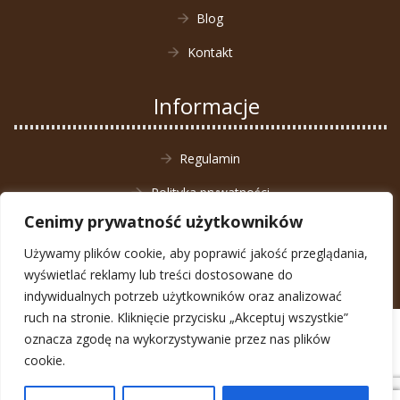
Blog
Kontakt
Informacje
Regulamin
Polityka prywatności
Cenimy prywatność użytkowników
Zwrot towaru
Używamy plików cookie, aby poprawić jakość przeglądania,
wyświetlać reklamy lub treści dostosowane do
indywidualnych potrzeb użytkowników oraz analizować
ruch na stronie. Kliknięcie przycisku „Akceptuj wszystkie”
© Animal4You 2026
oznacza zgodę na wykorzystywanie przez nas plików
Zarejestruj się
cookie.