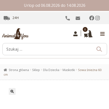
Urlop od 06.08.2026 do 14.08.2026
Facebo
Inst
24H
0
Strona główna
Sklep
Dla Dziecka
Maskotki
Sowa śnieżna 60
cm