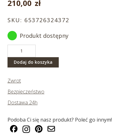
210,00
zł
SKU:
653726324372
Produkt dostępny
ilość
Sowa
śnieżna
Dodaj do koszyka
60
cm
Zwrot
Bezpieczeństwo
Dostawa 24h
Podoba Ci się nasz produkt? Poleć go innym!