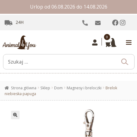
Urlop od 06.08.2026 do 14.08.2026
Facebo
Inst
24H
0
Strona główna
Sklep
Dom
Magnesy i breloczki
Brelok
niebieska papuga