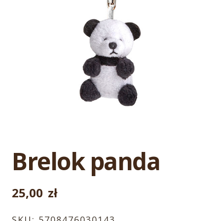
Brelok panda
25,00
zł
SKU:
5708476030143