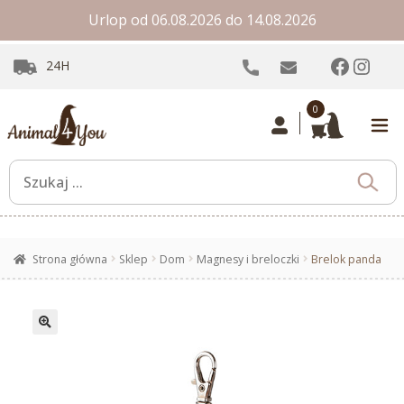
Urlop od 06.08.2026 do 14.08.2026
Facebo
Inst
24H
0
Strona główna
Sklep
Dom
Magnesy i breloczki
Brelok panda