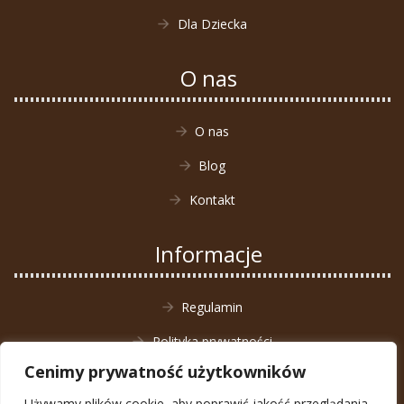
Dla Dziecka
O nas
O nas
Blog
Kontakt
Informacje
Regulamin
Polityka prywatności
Cenimy prywatność użytkowników
Zwrot towaru
Używamy plików cookie, aby poprawić jakość przeglądania,