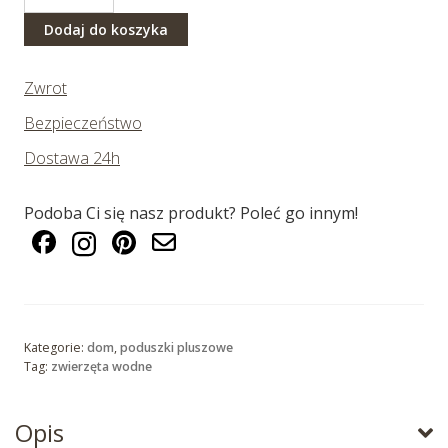
Pluszowa
poduszka
Dodaj do koszyka
podróżna
i
Zwrot
maska
na
Bezpieczeństwo
oczy
Dostawa 24h
wielorybi.
Podoba Ci się nasz produkt? Poleć go innym!
Kategorie:
dom
,
poduszki pluszowe
Tag:
zwierzęta wodne
Opis