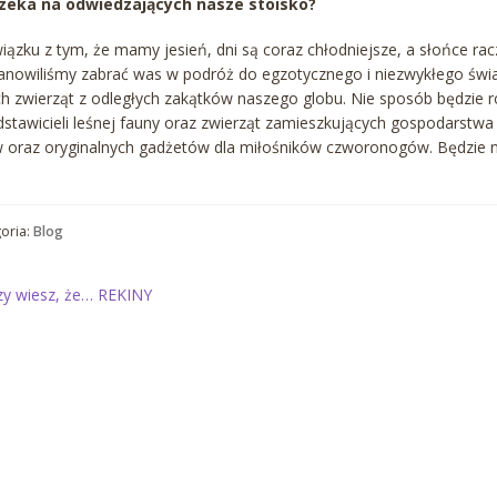
zeka na odwiedzających nasze stoisko?
iązku z tym, że mamy jesień, dni są coraz chłodniejsze, a słońce racz
anowiliśmy zabrać was w podróż do egzotycznego i niezwykłego świata
ch zwierząt z odległych zakątków naszego globu. Nie sposób będzie 
dstawicieli leśnej fauny oraz zwierząt zamieszkujących gospodarstw
 oraz oryginalnych gadżetów dla miłośników czworonogów. Będzie n
oria:
Blog
awigacja
oprzedni
zy wiesz, że… REKINY
is:
pisu