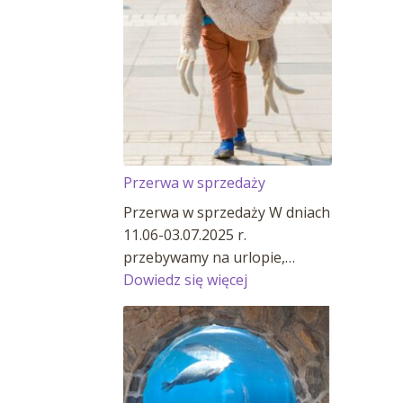
Przerwa w sprzedaży
Przerwa w sprzedaży W dniach
11.06-03.07.2025 r.
przebywamy na urlopie,…
:
Dowiedz się więcej
Przerwa
w
sprzedaży