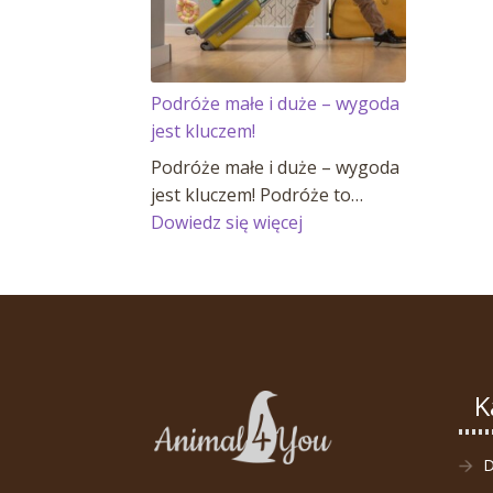
Podróże małe i duże – wygoda
jest kluczem!
Podróże małe i duże – wygoda
jest kluczem! Podróże to…
:
Dowiedz się więcej
Podróże
małe
i
duże
–
wygoda
K
jest
kluczem!
D