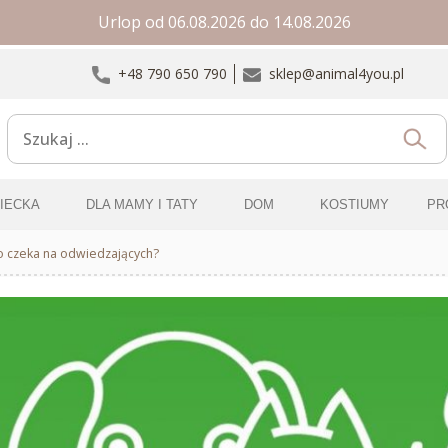
Urlop od 06.08.2026 do 14.08.2026
+48 790 650 790
sklep@animal4you.pl
ZIECKA
DLA MAMY I TATY
DOM
KOSTIUMY
PR
o czeka na odwiedzających?