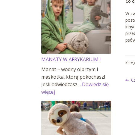
Co c
W zw
post
inny
prze
psów
MANATY W AFRYKARIUM !
Kateg
Manat – wodny olbrzym i
maskotka, którą pokochasz!
N
P
C
Jeśli odwiedzasz…
Dowiedz się
wp
:
więcej
w
MANATY
W
AFRYKARIUM
!