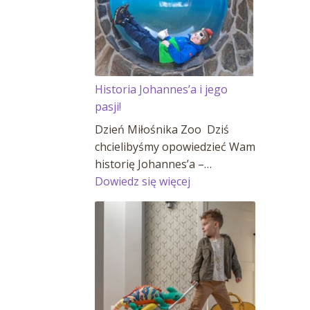
Historia Johannes’a i jego
pasji!
Dzień Miłośnika Zoo Dziś
chcielibyśmy opowiedzieć Wam
historię Johannes’a –…
:
Dowiedz się więcej
Historia
Johannes’a
i
jego
pasji!