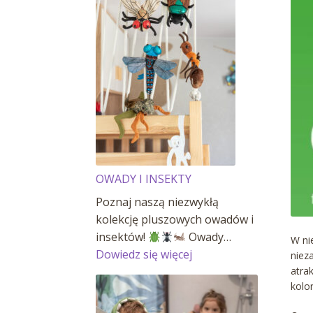
OWADY I INSEKTY
Poznaj naszą niezwykłą
kolekcję pluszowych owadów i
insektów!
Owady…
W ni
:
Dowiedz się więcej
niez
OWADY
atra
kolo
I
INSEKTY