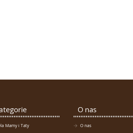
ategorie
O nas
la Mamy i Taty
O nas